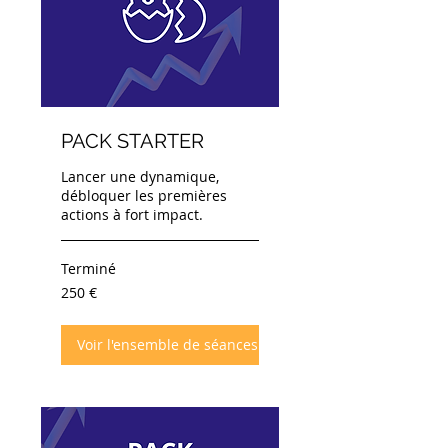
PACK STARTER
Lancer une dynamique,
débloquer les premières
actions à fort impact.
Terminé
250
250 €
euros
Voir l'ensemble de séances