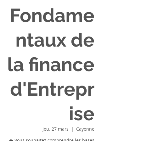
Fondame
ntaux de
la finance
d'Entrepr
ise
jeu. 27 mars
  |  
Cayenne
💼 Vous souhaitez comprendre les bases