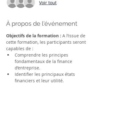
Voir tout
À propos de l'événement
Objectifs de la formation : 
A l’issue de 
cette formation, les participants seront 
capables de :
Comprendre les principes 
fondamentaux de la finance 
d’entreprise.
Identifier les principaux états 
financiers et leur utilité.
Analyser les performances 
financières d’une entreprise à 
travers des indicateurs clés.
Prendre des décisions stratégiques 
basées sur des données financières.
Pré-requis :