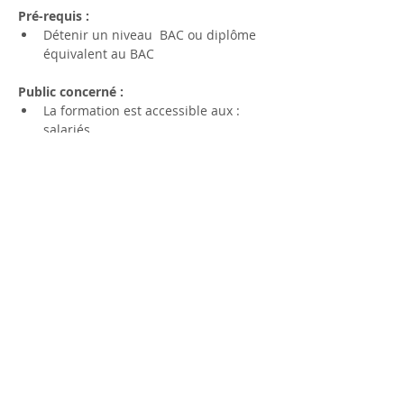
Pré-requis : 
Détenir un niveau  BAC ou diplôme 
équivalent au BAC 
Public concerné : 
La formation est accessible aux : 
salariés,
Afficher plus
S'inscrire
Partager cet événement